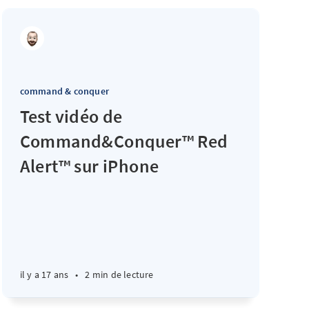
command & conquer
Test vidéo de
Command&Conquer™ Red
Alert™ sur iPhone
il y a 17 ans
•
2 min de lecture