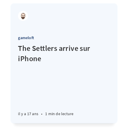
gameloft
The Settlers arrive sur
iPhone
il y a 17 ans
•
1 min de lecture