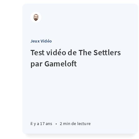
Jeux Vidéo
Test vidéo de The Settlers
par Gameloft
il y a 17 ans
•
2 min de lecture