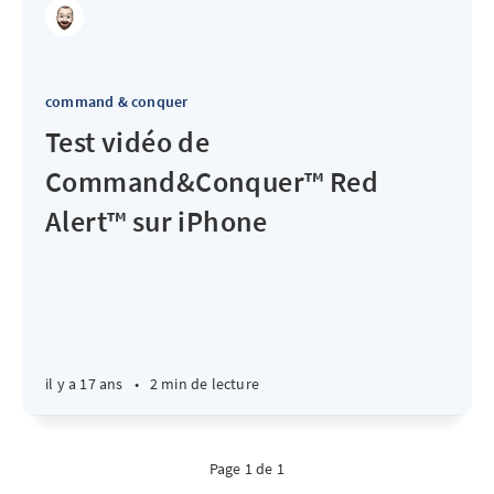
command & conquer
Test vidéo de
Command&Conquer™ Red
Alert™ sur iPhone
il y a 17 ans
•
2 min de lecture
Page 1 de 1