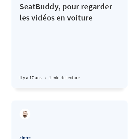
SeatBuddy, pour regarder
les vidéos en voiture
il y a 17 ans
•
1 min de lecture
cintre