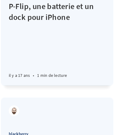
P-Flip, une batterie et un
dock pour iPhone
il y a 17 ans
•
1 min de lecture
blackberry