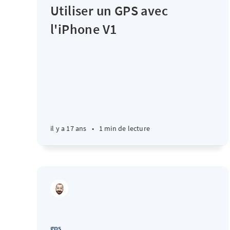
Utiliser un GPS avec
l'iPhone V1
il y a 17 ans
•
1 min de lecture
gps