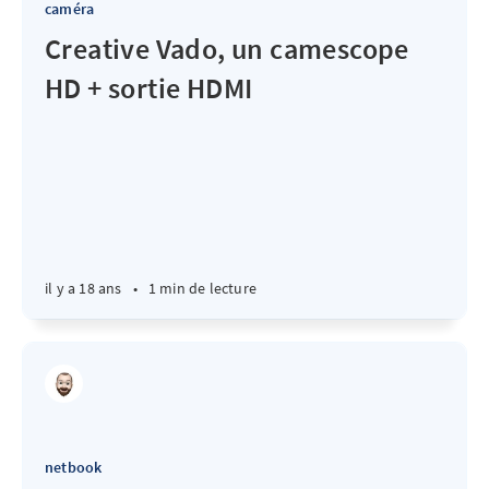
caméra
Creative Vado, un camescope
HD + sortie HDMI
il y a 18 ans
•
1 min de lecture
netbook