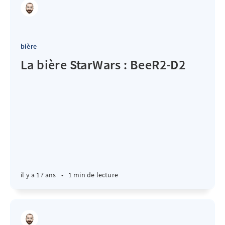
bière
La bière StarWars : BeeR2-D2
il y a 17 ans
•
1 min de lecture