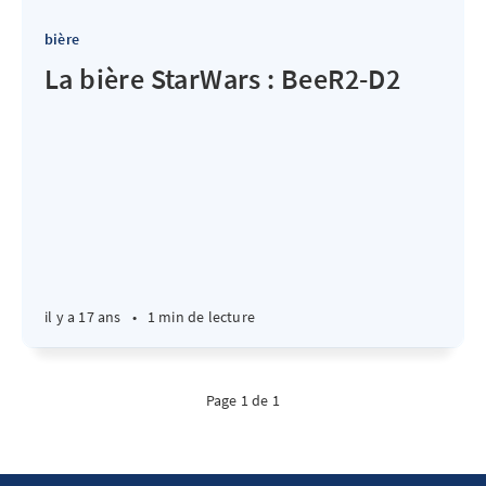
bière
La bière StarWars : BeeR2-D2
il y a 17 ans
•
1 min de lecture
Page 1 de 1