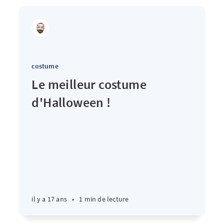
costume
Le meilleur costume
d'Halloween !
il y a 17 ans
•
1 min de lecture