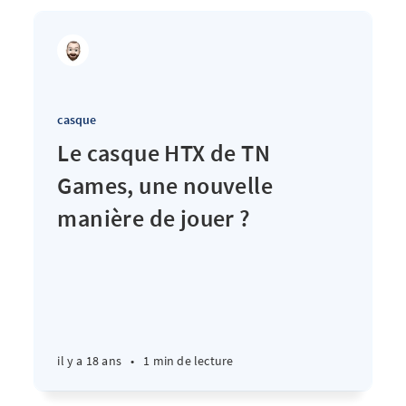
casque
Le casque HTX de TN
Games, une nouvelle
manière de jouer ?
il y a 18 ans
•
1 min de lecture