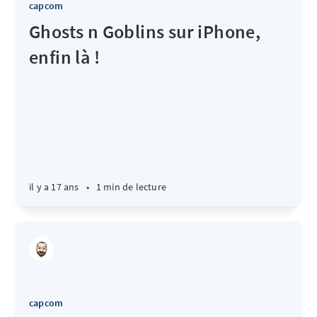
capcom
Ghosts n Goblins sur iPhone,
enfin là !
il y a 17 ans
•
1 min de lecture
capcom