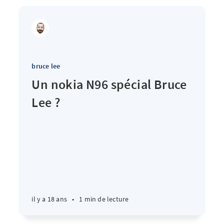
bruce lee
Un nokia N96 spécial Bruce
Lee ?
il y a 18 ans
•
1 min de lecture