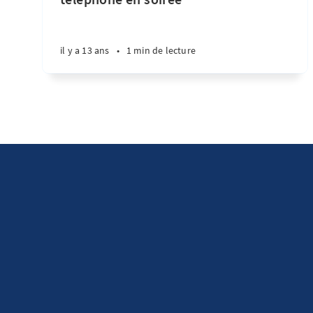
il y a 13 ans
•
1 min de lecture