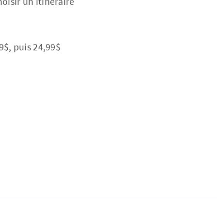
isir un itinéraire
9$, puis 24,99$