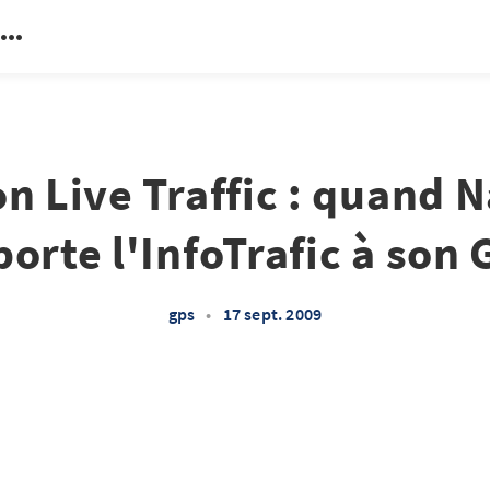
n Live Traffic : quand 
orte l'InfoTrafic à son
gps
•
17 sept. 2009