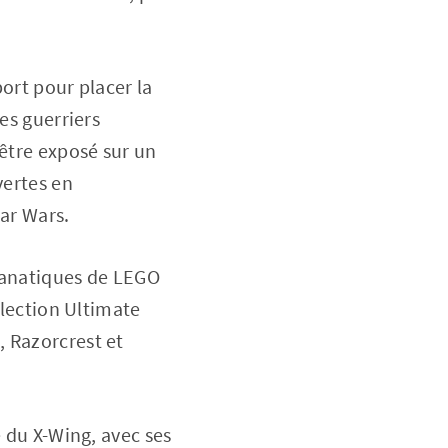
port pour placer la
es guerriers
 être exposé sur un
vertes en
tar Wars.
 fanatiques de LEGO
llection Ultimate
, Razorcrest et
e du X-Wing, avec ses