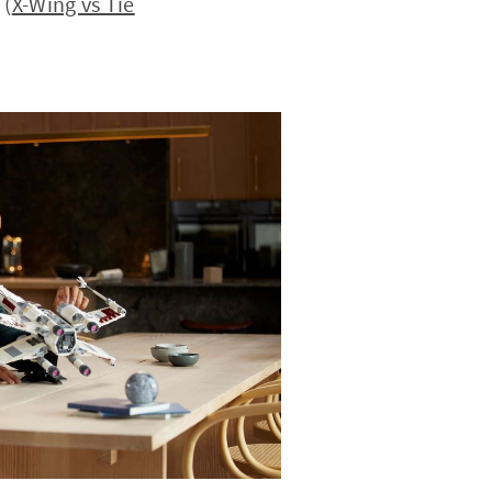
 (
X-Wing vs Tie