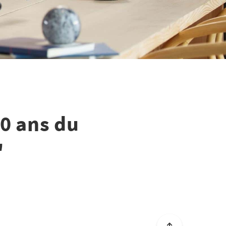
40 ans du
"