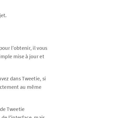
jet.
our l’obtenir, il vous
simple mise à jour et
uvez dans Tweetie, si
exactement au même
e de Tweetie
de l’interface, mais