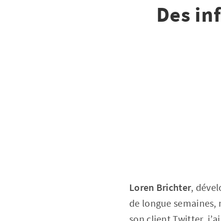
Des in
Loren Brichter
, dével
de longue semaines, no
son client Twitter, j