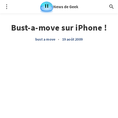
News de Geek
Bust-a-move sur iPhone !
bust a move
•
19 août 2009