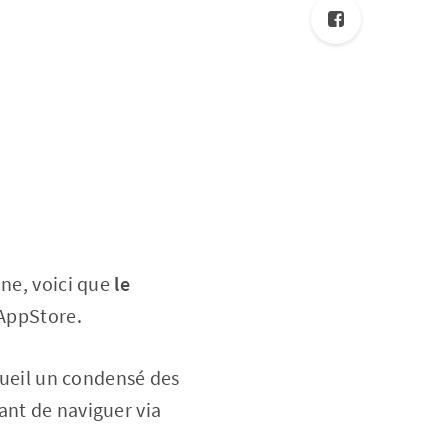
one, voici que
le
’AppStore.
ccueil un condensé des
ant de naviguer via