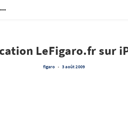
cation LeFigaro.fr sur 
figaro
•
3 août 2009