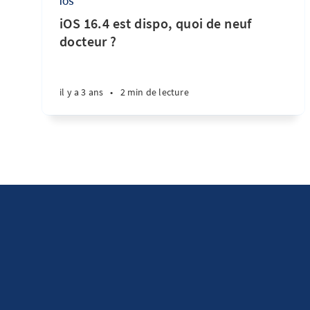
iOS
iOS 16.4 est dispo, quoi de neuf
docteur ?
il y a 3 ans
•
2 min de lecture