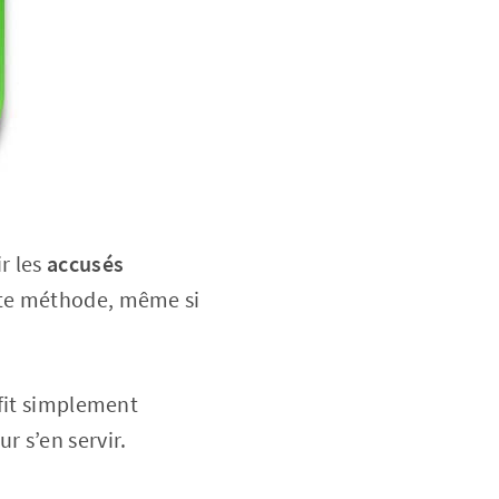
r les
accusés
tte méthode, même si
uffit simplement
r s’en servir.