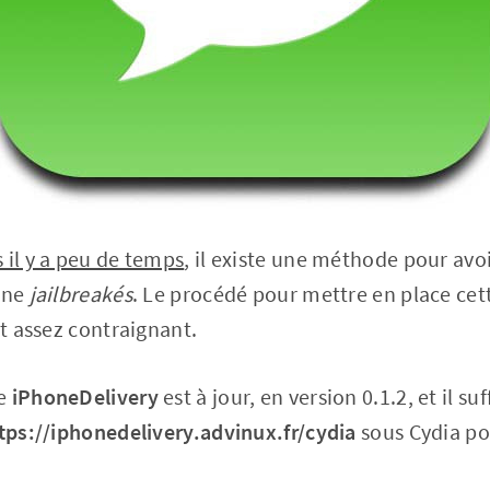
s il y a peu de temps
, il existe une méthode pour avoi
one
jailbreakés
. Le procédé pour mettre en place ce
it assez contraignant.
ge
iPhoneDelivery
est à jour, en version 0.1.2, et il s
tps://iphonedelivery.advinux.fr/cydia
sous Cydia pou