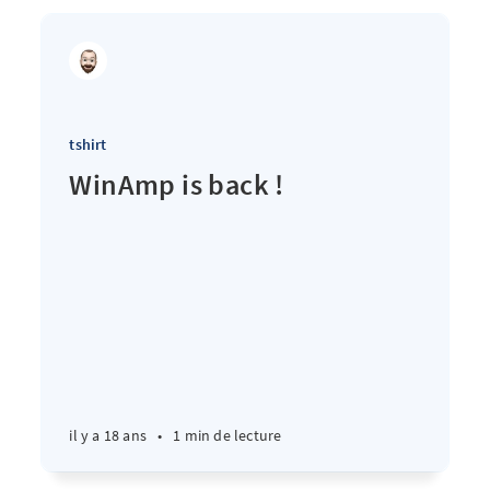
tshirt
WinAmp is back !
il y a 18 ans
•
1 min de lecture