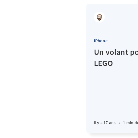
iPhone
Un volant p
LEGO
il y a 17 ans
•
1 min d