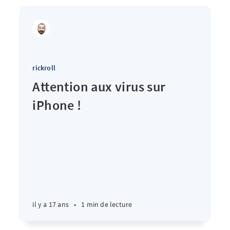
rickroll
Attention aux virus sur
iPhone !
il y a 17 ans
•
1 min de lecture