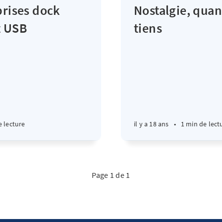
prises dock
Nostalgie, quan
t USB
tiens
e lecture
il y a 18 ans
•
1 min de lect
Page 1 de 1