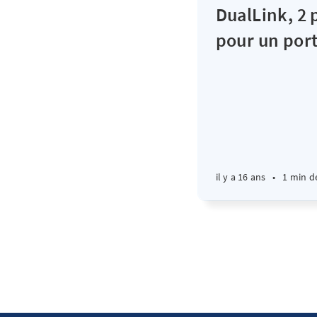
DualLink, 2 
pour un por
il y a 16 ans
•
1 min d