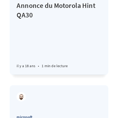
Annonce du Motorola Hint
QA30
il y a 18 ans
•
1 min de lecture
microsoft