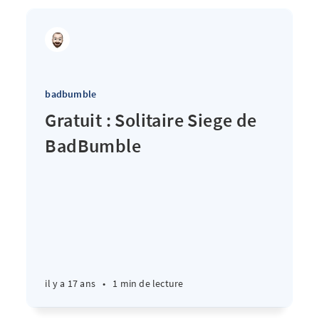
badbumble
Gratuit : Solitaire Siege de
BadBumble
il y a 17 ans
•
1 min de lecture