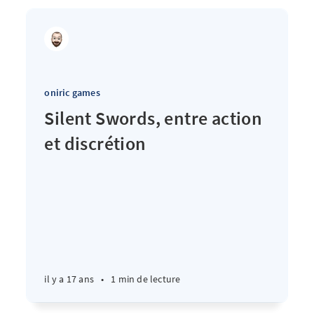
oniric games
Silent Swords, entre action
et discrétion
il y a 17 ans
•
1 min de lecture