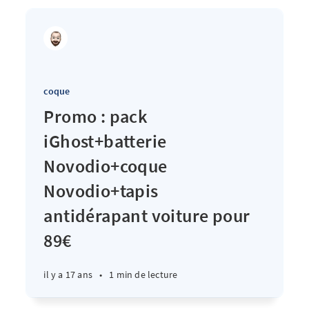
coque
Promo : pack
iGhost+batterie
Novodio+coque
Novodio+tapis
antidérapant voiture pour
89€
il y a 17 ans
•
1 min de lecture