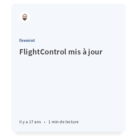
firemint
FlightControl mis à jour
il y a 17 ans
•
1 min de lecture