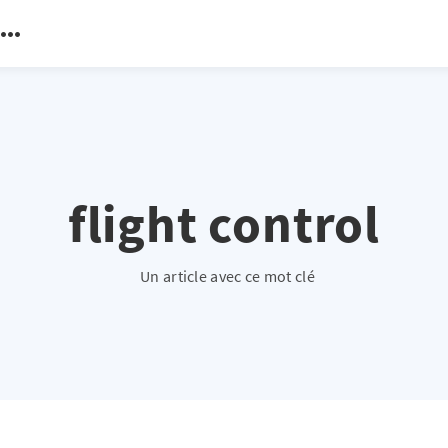
flight control
Un article avec ce mot clé