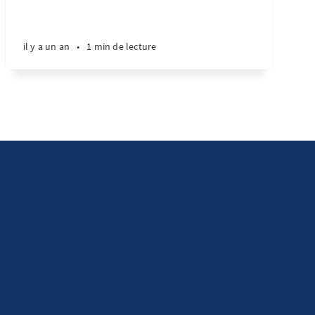
il y a un an
•
1 min de lecture