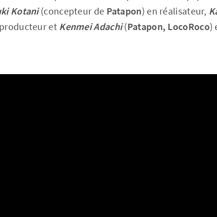
ki Kotani
(concepteur de
Patapon
) en réalisateur,
K
 producteur et
Kenmei Adachi
(
Patapon, LocoRoco
)