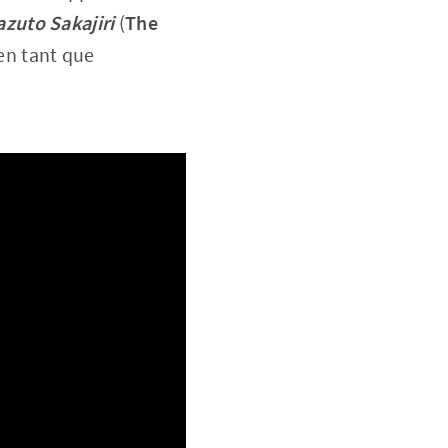
azuto Sakajiri
(
The
 en tant que