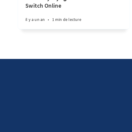
Switch Online
il y a un an
•
1 min de lecture