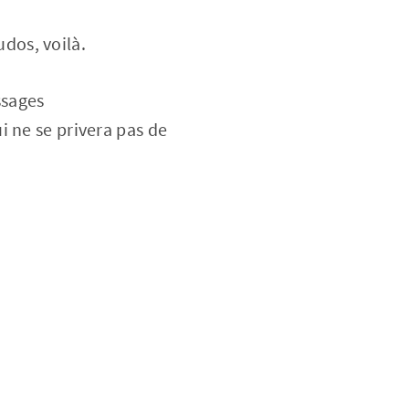
dos, voilà.
ssages
i ne se privera pas de