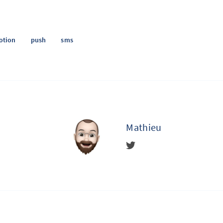
otion
push
sms
Mathieu