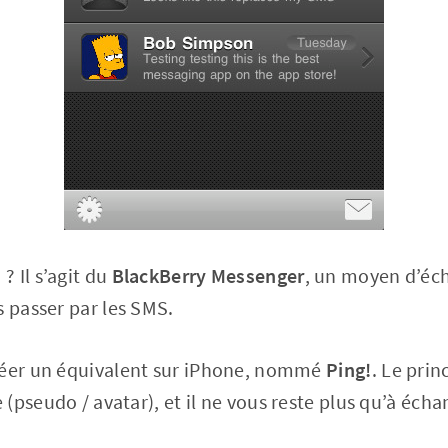
M
? Il s’agit du
BlackBerry Messenger
, un moyen d’éc
s passer par les SMS.
réer un équivalent sur iPhone, nommé
Ping!
. Le prin
(pseudo / avatar), et il ne vous reste plus qu’à écha