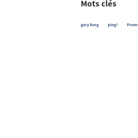
Mots clés
gary fung
ping!
Prom