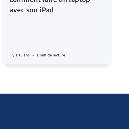
avec son iPad
il y a 16 ans
•
1 min de lecture