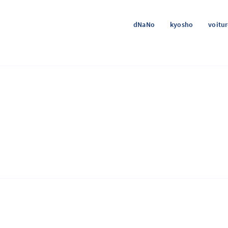
dNaNo
kyosho
voitu