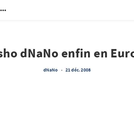
ho dNaNo enfin en Eur
dNaNo
•
21 déc. 2008