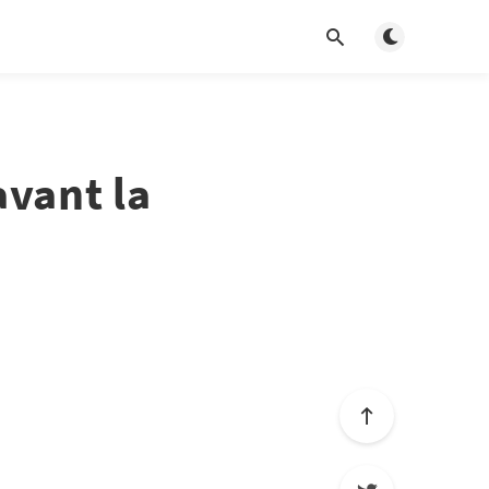
Basculer en m
vant la