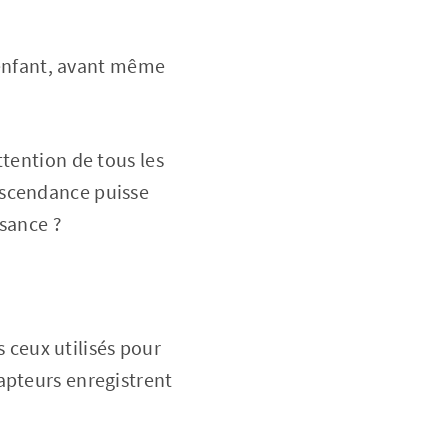
n enfant, avant même
ttention de tous les
escendance puisse
ssance ?
s ceux utilisés pour
apteurs enregistrent