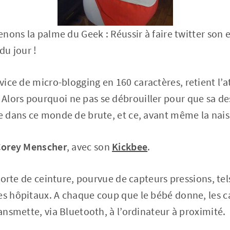
 tenons la palme du Geek : Réussir à faire twitter so
du jour !
rvice de micro-blogging en 160 caractères, retient l’a
Alors pourquoi ne pas se débrouiller pour que sa d
ce dans ce monde de brute, et ce, avant même la nai
orey Menscher
, avec son
Kickbee
.
e sorte de ceinture, pourvue de capteurs pressions, tel
es hôpitaux. A chaque coup que le bébé donne, les c
ransmette, via Bluetooth, à l’ordinateur à proximité.