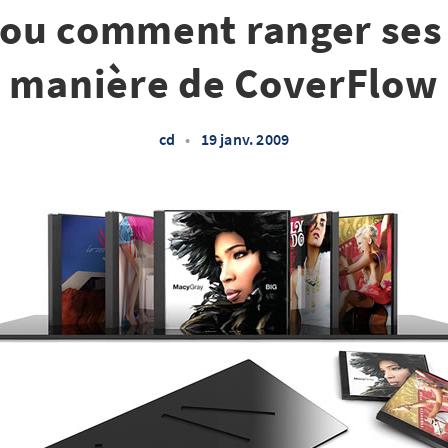
, ou comment ranger ses 
manière de CoverFlow
cd
•
19 janv. 2009