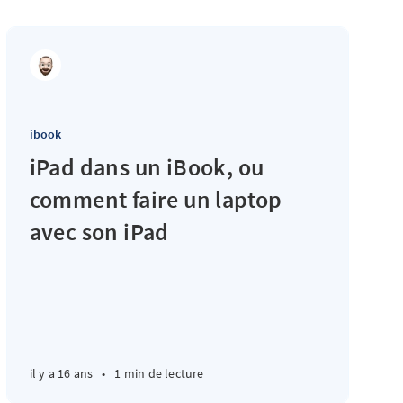
ibook
iPad dans un iBook, ou
comment faire un laptop
avec son iPad
il y a 16 ans
•
1 min de lecture