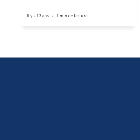
il y a 13 ans
•
1 min de lecture