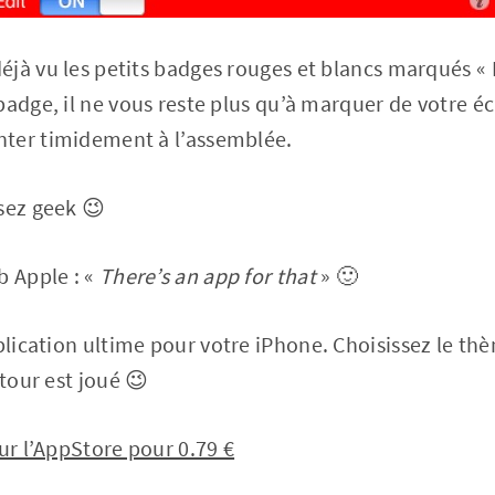
jà vu les petits badges rouges et blancs marqués «
adge, il ne vous reste plus qu’à marquer de votre écr
ter timidement à l’assemblée.
sez geek 😉
b Apple : «
There’s an app for that
» 🙂
pplication ultime pour votre iPhone. Choisissez le thè
 tour est joué 😉
sur l’AppStore pour 0.79 €