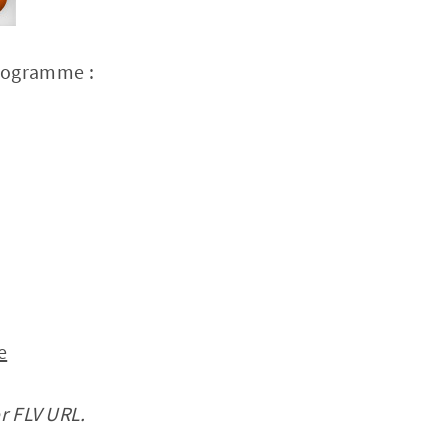
programme :
e
r FLV URL.