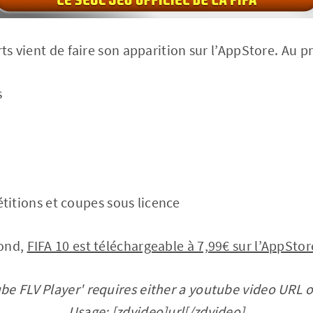
rts vient de faire son apparition sur l’AppStore. Au 
s
titions et coupes sous licence
rond,
FIFA 10 est téléchargeable à 7,99€ sur l’AppStor
be FLV Player' requires either a youtube video URL o
Usage: [zdvideo]url[/zdvideo]