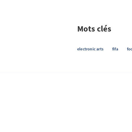
Mots clés
electronic arts
fifa
fo