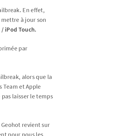
ailbreak. En effet,
 mettre à jour son
 / iPod Touch.
pprimée par
lbreak, alors que la
es Team et Apple
 pas laisser le temps
 Geohot revient sur
ent pour nous les