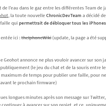
it de l’eau dans le gaz entre les différentes Team de j
ohot
, la toute nouvelle
ChronicDevTeam
a décidé de
faille qui
permettrait de débloquer tous les iPhones
entée ici :
theIphoneWiki
(update, la page a été su
ue Geohot annonce ne plus vouloir avancer sur son jai
publiquement (le jeu du chat et de la souris entre l
e maximum de temps pour publier une faille, pour ne
r avant le prochain firmware)
es longues minutes après son message sur Twitter,
de continuer à avancer sur son projet, et ce, uniquem