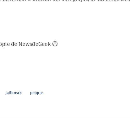
people de NewsdeGeek 😉
jailbreak
people